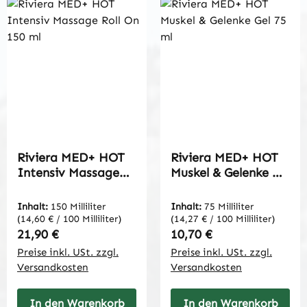
Riviera MED+ HOT
Riviera MED+ HOT
Intensiv Massage
Muskel & Gelenke Gel
Roll On 150 ml
75 ml
Inhalt:
150 Milliliter
Inhalt:
75 Milliliter
(14,60 € / 100 Milliliter)
(14,27 € / 100 Milliliter)
Regulärer Preis:
Regulärer Preis:
21,90 €
10,70 €
Preise inkl. USt. zzgl.
Preise inkl. USt. zzgl.
Versandkosten
Versandkosten
In den Warenkorb
In den Warenkorb