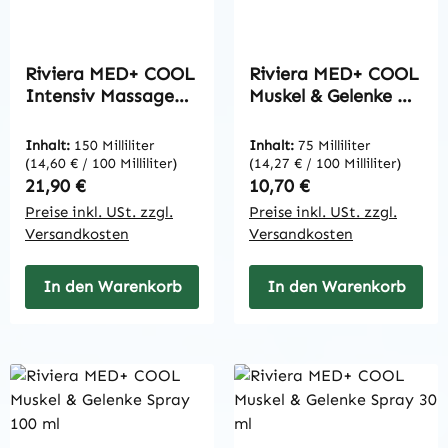
Riviera MED+ COOL
Riviera MED+ COOL
Intensiv Massage
Muskel & Gelenke Gel
Roll On 150 ml
75 ml
Inhalt:
150 Milliliter
Inhalt:
75 Milliliter
(14,60 € / 100 Milliliter)
(14,27 € / 100 Milliliter)
Regulärer Preis:
Regulärer Preis:
21,90 €
10,70 €
Preise inkl. USt. zzgl.
Preise inkl. USt. zzgl.
Versandkosten
Versandkosten
In den Warenkorb
In den Warenkorb