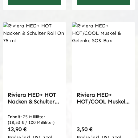
Riviera MED+ HOT
Riviera MED+
Nacken & Schulter
HOT/COOL Muskel &
Roll On 75 ml
Gelenke SOS-Box
Inhalt:
75 Milliliter
(18,53 € / 100 Milliliter)
Regulärer Preis:
Regulärer Preis:
13,90 €
3,50 €
Preise inkl. USt. zzgl.
Preise inkl. USt. zzgl.