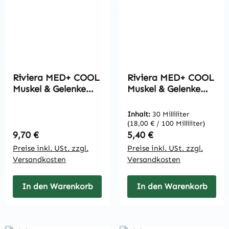
Riviera MED+ COOL
Riviera MED+ COOL
Muskel & Gelenke
Muskel & Gelenke
Spray 100 ml
Spray 30 ml
Inhalt:
30 Milliliter
(18,00 € / 100 Milliliter)
Regulärer Preis:
Regulärer Preis:
9,70 €
5,40 €
Preise inkl. USt. zzgl.
Preise inkl. USt. zzgl.
Versandkosten
Versandkosten
In den Warenkorb
In den Warenkorb