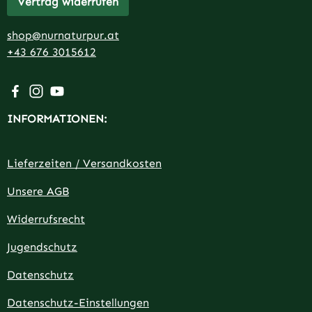
Vertrag widerrufen
shop@nurnaturpur.at
+43 676 3015612
Besuche uns auf Facebook – öffnet in neuem Tab (extern
Schau auf Instagram vorbei – öffnet in neuem Tab (e
Sieh dir unsere Videos auf YouTube an – öffnet i
INFORMATIONEN:
Lieferzeiten / Versandkosten
Unsere AGB
Widerrufsrecht
Jugendschutz
Datenschutz
Datenschutz-Einstellungen